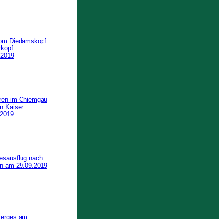
om Diedamskopf
rkopf
.2019
uren im Chiemgau
n Kaiser
.2019
gesausflug nach
in am 29.09.2019
Berges am