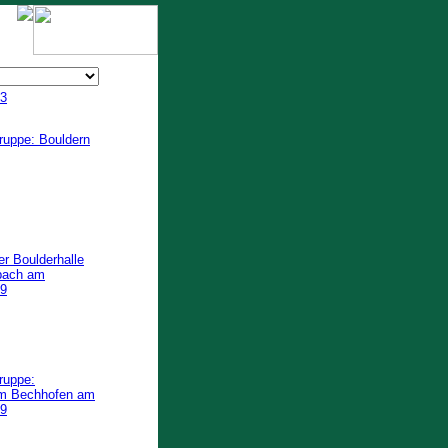
3
ruppe: Bouldern
r Boulderhalle
bach am
19
ruppe:
rm Bechhofen am
19