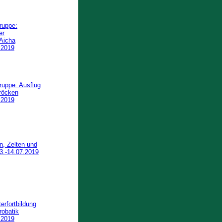
ruppe:
er
Aicha
.2019
ruppe: Ausflug
röcken
.2019
n, Zelten und
13.-14.07.2019
erfortbildung
robatik
.2019