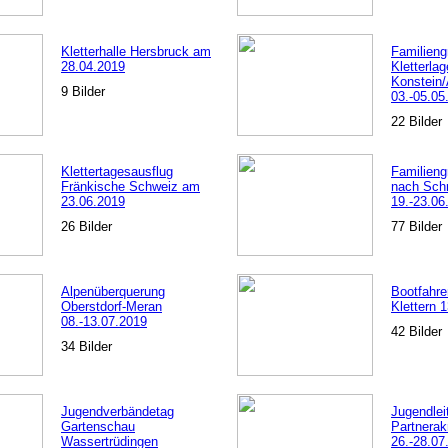
Kletterhalle Hersbruck am
Familieng
28.04.2019
Kletterlag
Konstein/
9 Bilder
03.-05.05
22 Bilder
Klettertagesausflug
Familieng
Fränkische Schweiz am
nach Sch
23.06.2019
19.-23.06
26 Bilder
77 Bilder
Alpenüberquerung
Bootfahre
Oberstdorf-Meran
Klettern 
08.-13.07.2019
42 Bilder
34 Bilder
Jugendverbändetag
Jugendleit
Gartenschau
Partnerak
Wassertrüdingen
26.-28.07